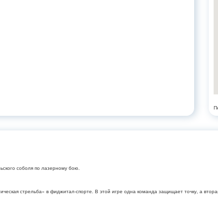
П
льского соболя по лазерному бою.
ческая стрельба» в фиджитал-спорте. В этой игре одна команда защищает точку, а втора