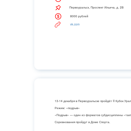
Первоуральск, Проспект Ильича, д. 2В
8000 рублей
vk.com
13-14 декабря в Первоуральске пройдёт II Кубок Ура
Режим: «подрыв»
«Подрыв» — один из форматов субдисциплины «такти
Соревнования пройдут в Доме Спорта.