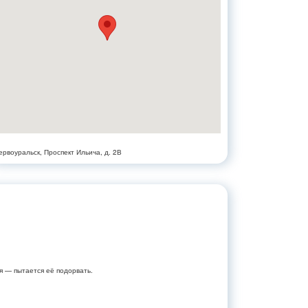
ервоуральск, Проспект Ильича, д. 2В
я — пытается её подорвать.