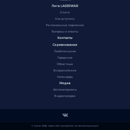
Лига LASERWAR
О лиге
Как вступить
Региональные отделения
Вопросы и ответы
Контакты
Соревнования
Любительские
Городские
Областные
Всероссийские
Календарь
Медиа
Фотоматериалы
Видеогалерея
С июня 2026 года сайт находится на реконструкции