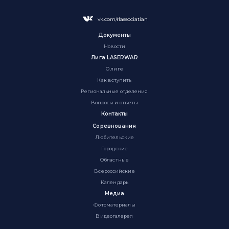
vk.com/rlassociatian
Документы
Новости
Лига LASERWAR
О лиге
Как вступить
Региональные отделения
Вопросы и ответы
Контакты
Соревнования
Любительские
Городские
Областные
Всероссийские
Календарь
Медиа
Фотоматериалы
Видеогалерея